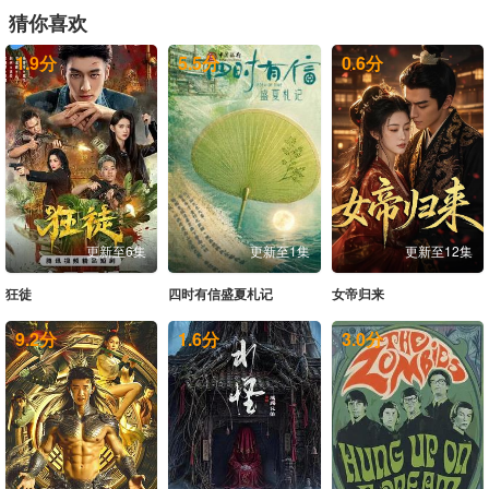
猜你喜欢
20241021期
20241022期
20241023期
20241024期
1.9
分
5.5
分
0.6
分
20241028期
20241029期
20241030期
20241031期
20241104期
20241105期
20241106期
20241107期
20241111期
20241112期
20241113期
20241114期
20241118期
20241119期
20241120期
20241121期
更新至6集
更新至1集
更新至12集
20241125期
20241126期
20241127期
20241128期
狂徒
四时有信盛夏札记
女帝归来
20241202期
20241203期
20241204期
20241205期
9.2
分
1.6
分
3.0
分
20241209期
20241210期
20241211期
20241212期
20241216期
20241217期
20241218期
20241219期
20241223期
20241224期
20241225期
20241226期