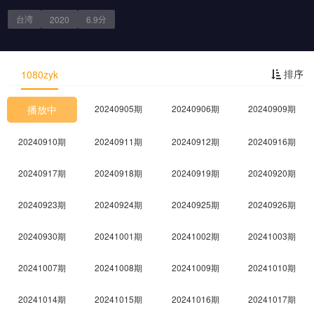
20240814期
20240815期
20240819期
20240820期
台湾
分
2020
6.9
20240821期
20240822期
20240826期
20240827期
剧情简介
排序
1080zyk
20240828期
20240829期
20240902期
20240903期
播放中
20240905期
20240906期
20240909期
20240910期
20240911期
20240912期
20240916期
20240917期
20240918期
20240919期
20240920期
20240923期
20240924期
20240925期
20240926期
20240930期
20241001期
20241002期
20241003期
20241007期
20241008期
20241009期
20241010期
20241014期
20241015期
20241016期
20241017期