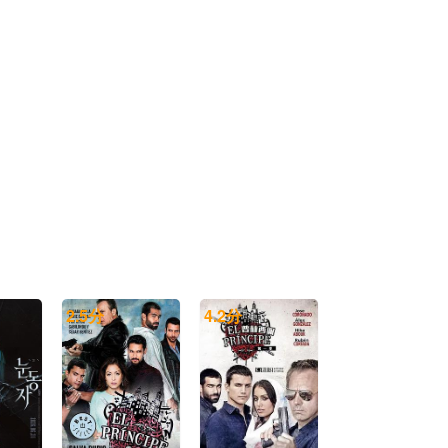
20221213期
20221214期
20221215期
20221219期
20221220期
20221221期
20221222期
20221226期
20221227期
2.5
分
4.2
分
20221228期
20221229期
20230102期