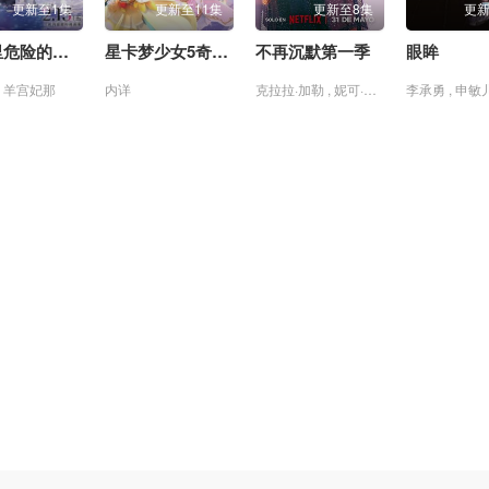
更新至1集
更新至11集
更新至8集
更新
我心里危险的东西剧场版
星卡梦少女5奇迹绽放
不再沉默第一季
眼眸
20260209期
20260210期
20260211期
20260212期
20260216期
, 羊宫妃那
内详
克拉拉·加勒 , 妮可·华莱士 , 胡安·皮诺·罗迪尔
20260224期
20260225期
20260226期
20260302期
20260303期
20260310期
20260311期
20260312期
20260316期
20260317期
20260324期
20260325期
20260326期
20260330期
20260331期
20260408期
20260409期
20260413期
20260414期
20260415期
20260422期
20260423期
20260427期
20260428期
20260429期
20260506期
20260507期
20260511期
20260512期
20260513期
20260520期
20260521期
20260525期
20260526期
20260527期