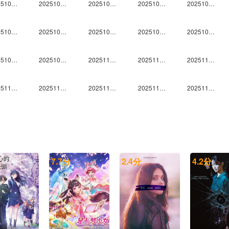
20251001期
20251002期
20251006期
20251007期
20251008期
20251015期
20251016期
20251020期
20251021期
20251022期
20251029期
20251030期
20251103期
20251104期
20251105期
20251113期
20251117期
20251118期
20251119期
20251120期
20251127期
20251201期
20251202期
20251203期
20251204期
20251211期
20251215期
20251216期
20251217期
20251222期
7.7
分
2.4
分
4.2
分
20251229期
20251230期
20251231期
20260101期
20260105期
20260112期
20260113期
20260114期
20260115期
20260119期
20260126期
20260127期
20260128期
20260129期
20260202期