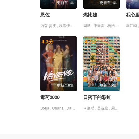
更新至1集
更新至1集
恩佐
燃比娃
20260203期
20260204期
20260205期
内森·贾皮 , 埃洛伊·波胡 , 埃洛迪·布歇 , 弗拉迪斯拉夫·霍利克 , 朱莉·尼克拉 , 查琳·保罗 , 玛洛·赫比齐 , 皮耶尔弗兰切斯科·法维诺 , 穆尼尔·马戈姆 , 罗萨莉·劳尔 , 耶利扎维塔·阿芳妮娜 , 菲利普·佩特 , 萨米尔·萨多恩 , 阿德利尔·索伦特 , 马克西姆·斯拉文斯基
周迅 , 康春雷 , 杨皓宇 , 贝伊勒
堀江瞬 
20260218期
20260219期
20260223期
4.3
分
4.7
分
20260304期
20260305期
20260309期
20260318期
20260319期
20260323期
20260402期
更新至8集
20260406期
更新至6集
20260407期
毒药2020
日落下的彩虹
20260416期
20260420期
20260421期
Borja , Chana , Daniela , Delia , Desirée , F , Guille , Hernández , Juani , Karen , Lara , Laura , Marcos , Mariona , Martorell , Márquez , Ortega , Paca , Piraña , Rawdon , Rodríguez , Ruiz , Santiago , Santiago , Sotkovszki , Terés , la , Ángeles , 伊莎贝尔·托雷斯 , 依斯拉尔·埃雷贾德 , 埃尔薇拉·明戈斯 , 戈雅·托莱多 , 梅赛德斯·莱昂 , 罗拉·罗德里格兹 , 麦特·桑多瓦尔
何洛瑶 , 吴浣仪 , 周家怡 , 唐诗咏 , 夏雨 , 栢天男 , 梁业 , 潘灿良 , 苏文涛 , 葛绰瑶 , 许博文 , 许轶 , 邱士缙 , 郭锋 , 陈欣妍 , 黃奕晨
20260430期
20260504期
20260505期
20260514期
20260518期
20260519期