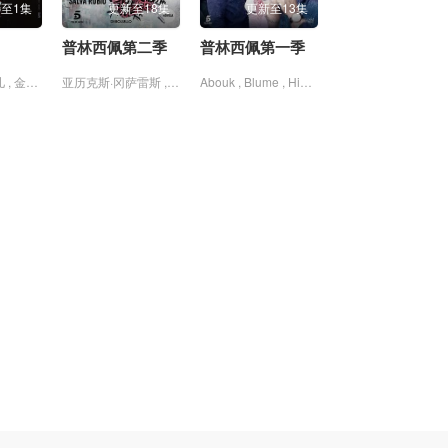
20230103期
至1集
更新至18集
更新至13集
20230104期
普林西佩第二季
普林西佩第一季
20230105期
李承勇 , 申敏儿 , 金南熙 , 金英雅
亚历克斯·冈萨雷斯 , 伊巴·阿布克 , 何塞·科罗纳多 , 斯塔尼·科佩 , 波·杜拉 , 赫苏斯·卡斯特罗 , 鲁本·科尔达达
Abouk , Blume , Hiba , Thaïs , 亚历克斯·冈萨雷斯 , 何塞·科罗纳多 , 斯塔尼·科佩 , 鲁本·科尔达达
20230109期
20230110期
20230111期
20230112期
20230116期
20230117期
20230118期
20230122期
20230130期
20230131期