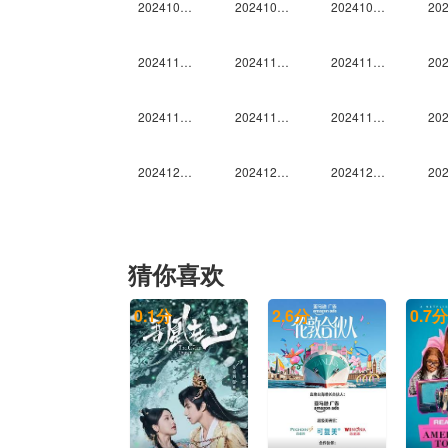
20241021期
20241022期
20241023期
20241104期
20241105期
20241106期
20241118期
20241119期
20241120期
20241202期
20241203期
20241204期
20241216期
20241217期
20241218期
猜你喜欢
20241230期
20250101期
20250102期
0.1
分
2.6
分
0.7
分
20250114期
20250115期
20250116期
20250128期
20250129期
20250130期
20250212期
20250213期
20250217期