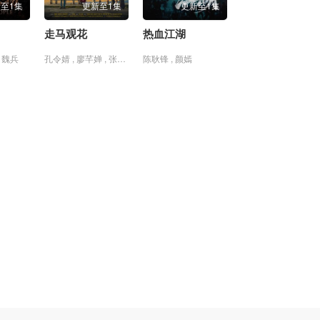
20230103期
至1集
更新至1集
更新至1集
20230104期
走马观花
热血江湖
20230105期
, 魏兵
孔令婧 , 廖芊婵 , 张越宁 , 李聪 , 琚子轩 , 袁千山 , 费伟妮 , 高深
陈耿锋 , 颜嫣
20230109期
20230110期
20230111期
20230112期
20230116期
20230117期
20230118期
20230122期
20230130期
20230131期