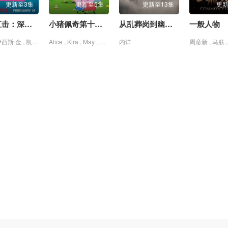
更新至3集
更新至5集
更新至13集
更新
真相直击：深入全美超模大赛第一季
小猪佩奇第十二季国语
从乱葬岗到幽冥之主
一般人物
20250304期
20250305期
20250306期
20250310期
20250311期
伊曼 , 伊西斯·金 , 凯莉·克拉克森 , 劳伦·赫顿 , 夏奈尔·伊曼 , 杰伊·曼努埃尔 , 泰拉·班克斯 , 海蒂·克鲁姆 , 温妮·哈洛 , 珍妮·杰克逊 , 简妮斯·迪金森 , 阿德里安妮·库瑞 , 香侬·斯图尔特
Alice , Kira , May , Monteith , 理查德·赖丁斯 , 约翰·斯帕克斯 , 莫温娜·班克斯 , 阿梅丽·碧·史密斯
内详
周彦新 , 马朕 
20250318期
20250319期
20250320期
20250324期
20250325期
20250401期
20250402期
20250403期
20250407期
20250408期
20250415期
20250416期
20250417期
20250421期
20250422期
20250429期
20250430期
20250501期
20250505期
20250506期
20250513期
20250514期
20250515期
20250519期
20250520期
20250527期
20250528期
20250529期
20250602期
20250603期
20250610期
20250611期
20250612期
20250616期
20250617期