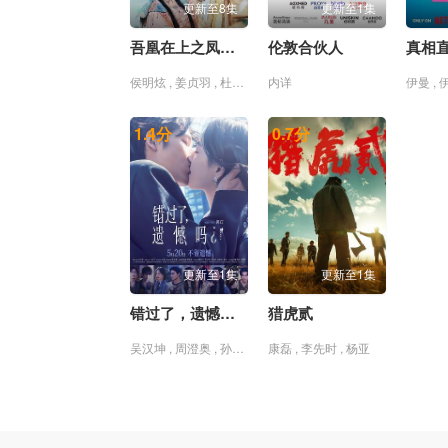
更新至8集
更新至1集
吾凰在上之凤御四方
伦敦合伙人
20250226期
20250227期
20250303期
侯明炫 , 姜贞羽 , 杜煜 , 林亚冬 , 祖怀 , 赵一博 , 邓孝慈 , 郑千亦 , 郝熠然
内详
20250312期
20250313期
20250317期
1.4
分
0.7
分
20250326期
20250327期
20250331期
20250409期
20250410期
20250414期
20250423期
更新至1集
20250424期
更新至1集
20250428期
错过了，遗憾吗？
猎虎贰
20250507期
20250508期
20250512期
吴汉坤 , 周澄奥 , 孙嘉灵 , 庄达菲 , 敖子逸 , 泰乐 , 王安宇 , 白客 , 赵佳丽 , 陈昊宇 , 黄子琪
康磊 , 李先时 , 杨亚
20250521期
20250522期
20250526期
20250604期
20250605期
20250609期