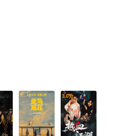
20221213期
20221214期
20221215期
20221219期
20221220期
20221221期
20221222期
20221226期
20221227期
3.0
分
20221228期
20221229期
20230102期