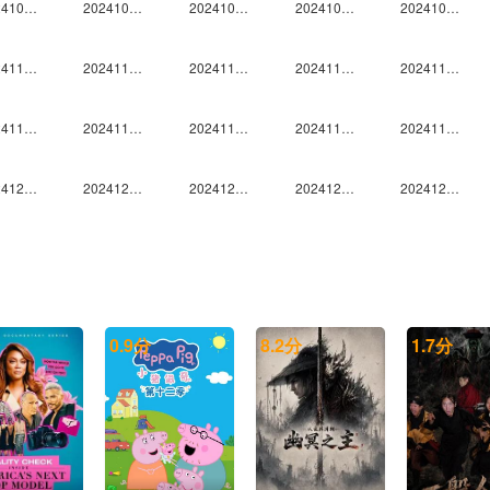
20241024期
20241028期
20241029期
20241030期
20241031期
20241107期
20241111期
20241112期
20241113期
20241114期
20241121期
20241125期
20241126期
20241127期
20241128期
20241205期
20241209期
20241210期
20241211期
20241212期
20241219期
20241223期
20241224期
20241225期
20241226期
20250106期
20250107期
20250108期
20250109期
20250113期
0.9
分
8.2
分
1.7
分
20250120期
20250121期
20250122期
20250123期
20250127期
20250203期
20250204期
20250205期
20250210期
20250211期
20250218期
20250219期
20250220期
20250224期
20250225期