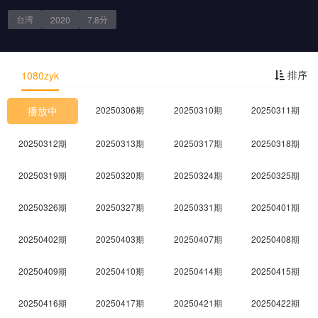
20250212期
20250213期
20250217期
20250218期
台湾
分
2020
7.8
20250219期
20250220期
20250224期
20250225期
剧情简介
排序
1080zyk
20250226期
20250227期
20250303期
20250304期
播放中
20250306期
20250310期
20250311期
20250312期
20250313期
20250317期
20250318期
20250319期
20250320期
20250324期
20250325期
20250326期
20250327期
20250331期
20250401期
20250402期
20250403期
20250407期
20250408期
20250409期
20250410期
20250414期
20250415期
20250416期
20250417期
20250421期
20250422期