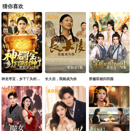
猜你喜欢
20260430期
20260504期
20260505期
20260506期
8.7
分
0.7
分
8.8
分
20260507期
20260511期
20260512期
20260513期
20260514期
20260518期
20260519期
20260520期
20260521期
20260525期
20260526期
20260527期
20260601期
20260602期
20260603期
20260604期
更新至100集
更新至1集
更新至178集
20260608期
20260609期
20260610期
20260611期
神龙寻宝，乡下丫头封神了
长大后，我就成为你
穿越双雄归田园
20260615期
20260616期
20260617期
20260618期
5.2
分
9.0
分
1.2
分
20260622期
20260623期
20260624期
20260625期
20260630期
20260701期
20260702期
20260706期
20260707期
20260708期
20260713期
20260714期