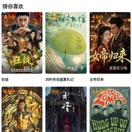
猜你喜欢
20250326期
20250327期
20250331期
20250401期
9.3
分
7.7
分
4.6
分
20250402期
20250403期
20250407期
20250408期
20250409期
20250410期
20250414期
20250415期
20250416期
20250417期
20250421期
20250422期
20250423期
20250424期
20250428期
20250429期
更新至6集
更新至1集
更新至12集
20250430期
20250501期
20250505期
20250506期
狂徒
四时有信盛夏札记
女帝归来
20250507期
20250508期
20250512期
20250513期
6.5
分
3.3
分
8.6
分
20250514期
20250515期
20250519期
20250520期
20250521期
20250522期
20250526期
20250527期
20250528期
20250529期
20250602期
20250603期