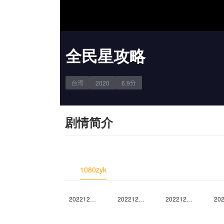
全民星攻略
台湾
分
2020
6.9
20221012期
20221017期
20221018期
20221027期
20221101期
20221102期
剧情简介
20221114期
20221115期
20221116期
1080zyk
20221128期
20221129期
20221130期
20221209期
20221212期
20221213期