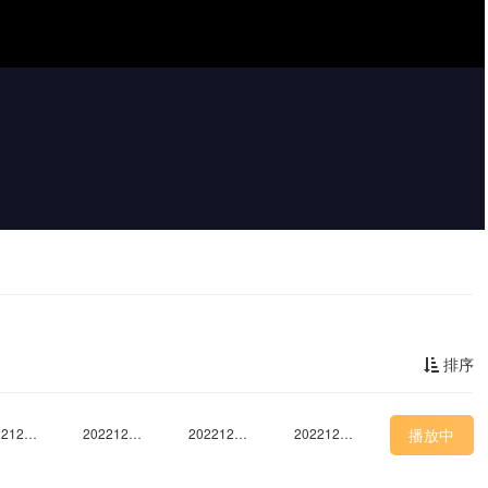
20221019期
20221020期
20221024期
20221025期
20221026期
20221103期
20221107期
20221108期
20221109期
20221110期
20221117期
20221121期
20221122期
20221123期
20221124期
排序
20221201期
20221205期
20221206期
20221207期
20221208期
20221214期
20221215期
20221219期
20221220期
播放中