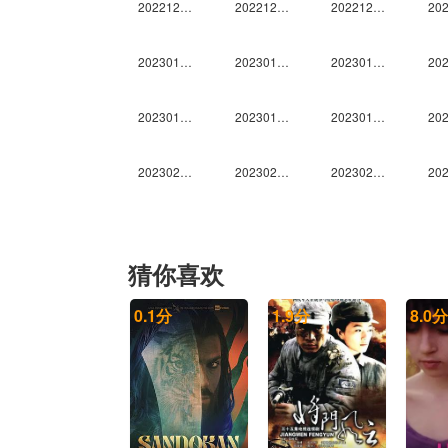
20221222期
20221226期
20221227期
20230105期
20230109期
20230110期
20230122期
20230130期
20230131期
20230209期
20230213期
20230215期
20230227期
20230228期
20230301期
猜你喜欢
20230313期
20230314期
20230315期
0.1
分
1.9
分
8.0
分
20230327期
20230328期
20230329期
20230410期
20230411期
20230412期
20230424期
20230425期
20230426期