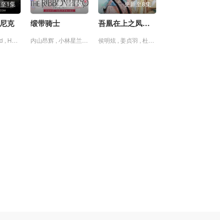
20230103期
至1集
更新至1集
更新至8集
20230104期
尼克
缎带骑士
吾凰在上之凤御四方
20230105期
Alixx , Bradford , Haynes , Jennifer , Kathy , Patterson , Porrata , Schottland , 丹尼尔·洛巴克 , 凯西·莫拉蒂 , 埃利亚斯·凯穆尔 , 斯特里奥·萨万特 , 杜恩·惠特克 , 玛莎·迪特利 , 蒂莫西·E.古德温
内山昂辉 , 小林星兰 , 新谷真弓 , 门仓早彩
侯明炫 , 姜贞羽 , 杜煜 , 林亚冬 , 祖怀 , 赵一博 , 邓孝慈 , 郑千亦 , 郝熠然
20230109期
20230110期
20230111期
20230112期
20230116期
20230117期
20230118期
20230122期
20230130期
20230131期