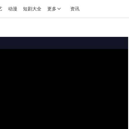
艺
动漫
短剧大全
更多
资讯