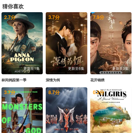
猜你喜欢
20231228期
20240101期
20240102期
20240103期
2.7
分
3.7
分
7.9
分
20240104期
20240108期
20240109期
20240110期
20240111期
20240115期
20240116期
20240117期
20240118期
20240122期
20240123期
20240124期
20240125期
20240129期
20240130期
20240131期
更新至1集
更新至6集
更新至3集
20240201期
20240205期
20240206期
20240207期
林间鸽踪第一季
深情为饵
花开锦绣
20240208期
20240219期
20240220期
20240221期
3.7
分
8.7
分
0.2
分
20240222期
20240226期
20240227期
20240228期
20240229期
20240304期
20240305期
20240306期
20240307期
20240311期
20240312期
20240313期