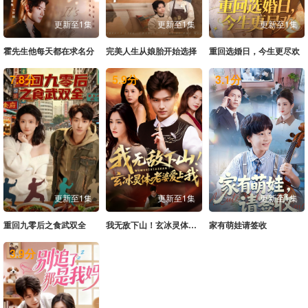
20250416期
20250417期
20250421期
20250422期
更新至1集
更新至1集
更新至1集
20250423期
20250424期
20250428期
20250429期
霍先生他每天都在求名分
完美人生从娘胎开始选择
重回选婚日，今生更尽欢
7.8
分
5.9
分
3.1
分
20250430期
20250501期
20250505期
20250506期
20250507期
20250508期
20250512期
20250513期
20250514期
20250515期
20250519期
20250520期
20250521期
20250522期
20250526期
20250527期
更新至1集
更新至1集
更新至1集
20250528期
20250529期
20250602期
20250603期
重回九零后之食武双全
我无敌下山！玄冰灵体老婆爱上我
家有萌娃请签收
20250604期
20250605期
20250609期
20250610期
3.9
分
20250611期
20250612期
20250616期
20250617期
20250618期
20250619期
20250623期
20250624期