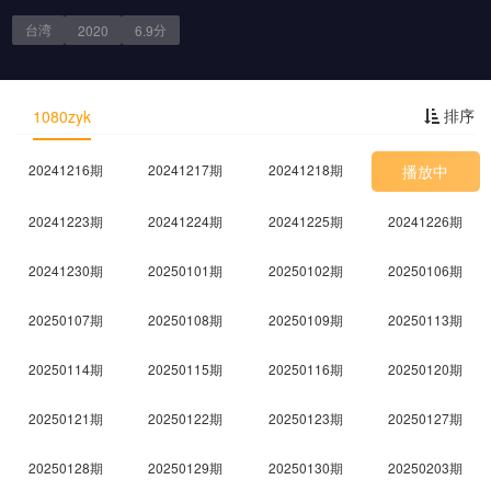
20241125期
20241126期
20241127期
20241128期
台湾
分
2020
6.9
20241202期
20241203期
20241204期
20241205期
剧情简介
排序
1080zyk
20241209期
20241210期
20241211期
20241212期
20241216期
20241217期
20241218期
播放中
20241223期
20241224期
20241225期
20241226期
20241230期
20250101期
20250102期
20250106期
20250107期
20250108期
20250109期
20250113期
20250114期
20250115期
20250116期
20250120期
20250121期
20250122期
20250123期
20250127期
20250128期
20250129期
20250130期
20250203期