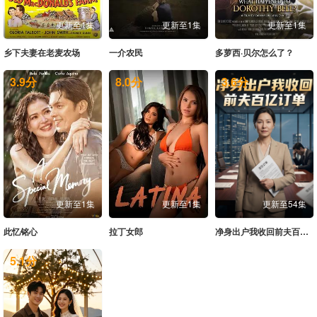
20251208期
20251209期
20251210期
20251211期
更新至1集
更新至1集
更新至1集
20251215期
20251216期
20251217期
20251222期
乡下夫妻在老麦农场
一介农民
多萝西·贝尔怎么了？
3.9
分
8.0
分
3.6
分
20251223期
20251224期
20251225期
20251229期
20251230期
20251231期
20260101期
20260105期
20260106期
20260107期
20260108期
20260112期
20260113期
20260114期
20260115期
20260119期
更新至1集
更新至1集
更新至54集
20260120期
20260121期
20260122期
20260126期
此忆铭心
拉丁女郎
净身出户我收回前夫百亿订单
20260127期
20260128期
20260129期
20260202期
5.1
分
20260203期
20260204期
20260205期
20260209期
20260210期
20260211期
20260212期
20260216期