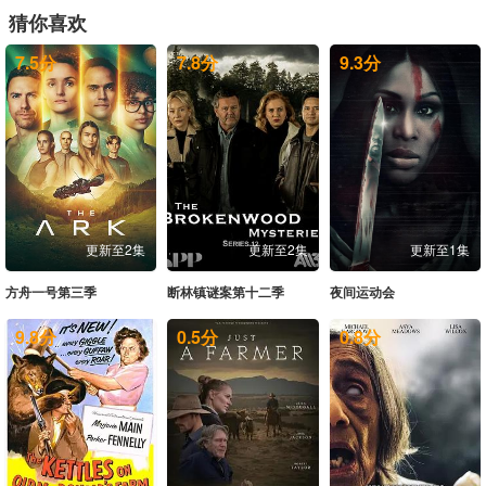
猜你喜欢
20250925期
20250929期
20250930期
20251001期
7.5
分
7.8
分
9.3
分
20251002期
20251006期
20251007期
20251008期
20251009期
20251013期
20251014期
20251015期
20251016期
20251020期
20251021期
20251022期
20251023期
20251027期
20251028期
20251029期
更新至2集
更新至2集
更新至1集
20251030期
20251103期
20251104期
20251105期
方舟一号第三季
断林镇谜案第十二季
夜间运动会
20251106期
20251111期
20251112期
20251113期
9.8
分
0.5
分
0.8
分
20251117期
20251118期
20251119期
20251120期
20251124期
20251125期
20251126期
20251127期
20251201期
20251202期
20251203期
20251204期