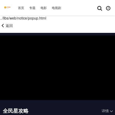
20250507期
20250508期
20250512期
20250513期
首页
专题
电影
电视剧
综艺
动漫
短剧大全
体育
20250514期
20250515期
20250519期
20250520期
../libs/web/notice/popup.html
返回
20250521期
20250522期
20250526期
20250527期
20250528期
20250529期
20250602期
20250603期
20250604期
20250605期
20250609期
20250610期
20250611期
20250612期
20250616期
20250617期
20250618期
20250619期
20250623期
20250624期
20250625期
20250626期
20250630期
20250701期
20250702期
20250703期
20250707期
20250708期
20250709期
20250710期
20250714期
20250715期
全民星攻略
详情