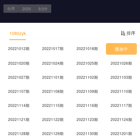
台湾
分
2020
9.0
剧情简介
排序
1080zyk
20221012期
20221017期
20221018期
播放中
20221020期
20221024期
20221025期
20221026期
20221027期
20221101期
20221102期
20221103期
20221107期
20221108期
20221109期
20221110期
20221114期
20221115期
20221116期
20221117期
20221121期
20221122期
20221123期
20221124期
20221128期
20221129期
20221130期
20221201期