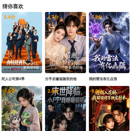
猜你喜欢
20260601期
20260602期
20260603期
20260604期
5.4
分
4.7
分
7.8
分
20260608期
20260609期
20260610期
20260611期
20260615期
20260616期
20260617期
20260618期
20260622期
20260623期
20260624期
20260625期
20260630期
20260701期
20260702期
20260706期
更新至6集
更新至80集
更新至68集
20260707期
20260708期
20260713期
20260714期
死人公司第4季
分手后邂逅隐世的他
我的雷法有亿点强
20260715期
20260716期
20260720期
20260721期
5.9
分
2.8
分
9.6
分
20260722期
20260723期
20260727期
20260728期
20260729期
20260730期
20260803期
20260804期
20260805期
20260806期