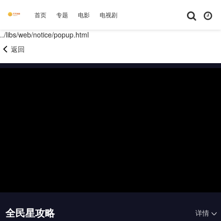
20260106期
20260107期
20260108期
20260112期
首页
专题
电影
电视剧
综艺
动漫
短剧大全
体育
20260113期
20260114期
20260115期
20260119期
../libs/web/notice/popup.html
返回
20260120期
20260121期
20260122期
20260126期
20260127期
20260128期
20260129期
20260202期
20260203期
20260204期
20260205期
20260209期
20260210期
20260211期
20260212期
20260216期
20260218期
20260219期
20260223期
20260224期
20260225期
20260226期
20260302期
20260303期
20260304期
20260305期
20260309期
20260310期
20260311期
20260312期
20260316期
20260317期
全民星攻略
详情