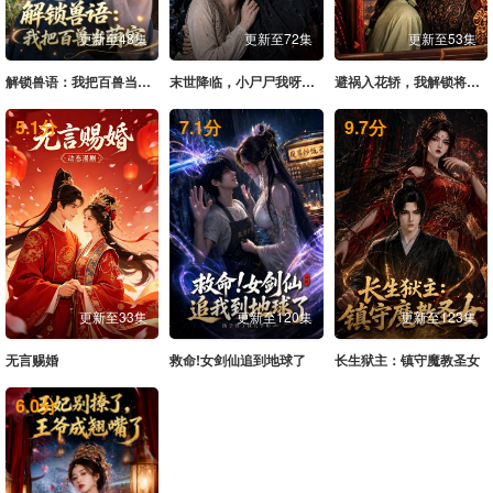
更新至48集
更新至72集
更新至53集
解锁兽语：我把百兽当萌宠
末世降临，小尸尸我呀吸吸吸
避祸入花轿，我解锁将军独宠剧本
5.1
分
7.1
分
9.7
分
更新至33集
更新至120集
更新至123集
无言赐婚
救命!女剑仙追到地球了
长生狱主：镇守魔教圣女
6.0
分