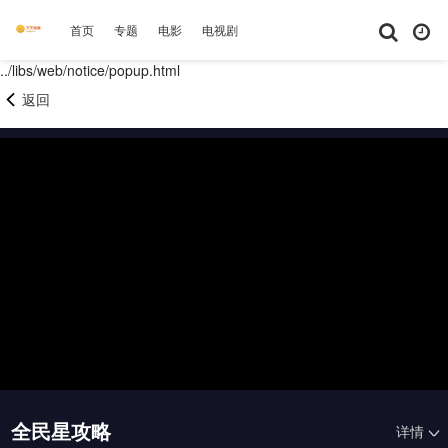
20230920期
20230925期
20230926期
20230927期
首页
专题
电影
电视剧
综艺
动漫
短剧大全
体育
20230928期
20231002期
20231003期
20231004期
../libs/web/notice/popup.html
返回
20231005期
20231009期
20231010期
20231011期
20231012期
20231016期
20231017期
20231018期
20231019期
20231023期
20231024期
20231025期
20231026期
20231030期
20231031期
20231101期
20231102期
20231106期
20231107期
20231108期
20231109期
20231113期
20231114期
20231115期
20231116期
20231120期
20231121期
20231122期
20231123期
20231127期
20231128期
20231129期
全民星攻略
详情