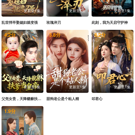
20240806
20240808
20240812期
20240813期
更新至1集
更新至1集
更新至1集
20240814期
20240815期
20240819期
20240820期
乱世悍卒娶媳妇就变强
玫瑰淬刃
此刻，我为天启守护神
4.2
分
3.8
分
8.2
分
20240821期
20240822期
20240826期
20240827期
20240828期
20240829期
20240902期
20240903期
20240904期
20240905期
20240906期
20240909期
20240910期
20240911期
20240912期
20240916期
更新至1集
更新至1集
更新至1集
20240917期
20240918期
20240919期
20240920期
父凭女贵，天降貔貅扶爹当皇帝
甜狗老公是个粘人精
叩君心
20240923期
20240924期
20240925期
20240926期
1.9
分
20240930期
20241001期
20241002期
20241003期
20241007期
20241008期
20241009期
20241010期