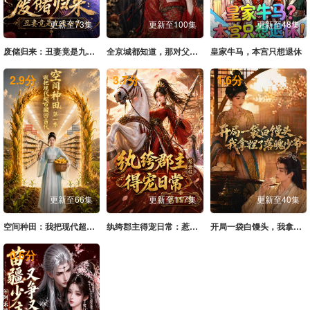
20251117期
20251118期
20251119期
20251120期
更新至73集
更新至100集
更新至48集
20251124期
20251125期
20251126期
20251127期
废储归来：丑妻竟是九天女帝
全京城都知道，那对父女是双坑了
皇家牛马，本宫只想退休
2.9
分
3.7
分
1.6
分
20251201期
20251202期
20251203期
20251204期
20251208期
20251209期
20251210期
20251211期
20251215期
20251216期
20251217期
20251222期
20251223期
20251224期
20251225期
20251229期
更新至66集
更新至117集
更新至40集
20251230期
20251231期
20260101期
20260105期
空间种田：我把现代超市搬回古代第一季
纨绔郡主得宠日常：惹金枝第四季
开局一袋白馒头，我拿捏了落魄少爷
20260106期
20260107期
20260108期
20260112期
0.6
分
20260113期
20260114期
20260115期
20260119期
20260120期
20260121期
20260122期
20260126期