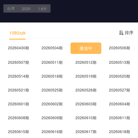
20260409期
20260413期
20260414期
20260415期
台湾
分
2020
1.6
20260416期
20260420期
20260421期
20260422期
剧情简介
排序
1080zyk
20260423期
20260427期
20260428期
20260429期
20260430期
20260504期
播放中
20260506期
20260507期
20260511期
20260512期
20260513期
20260514期
20260518期
20260519期
20260520期
20260521期
20260525期
20260526期
20260527期
20260601期
20260602期
20260603期
20260604期
20260608期
20260609期
20260610期
20260611期
20260615期
20260616期
20260617期
20260618期