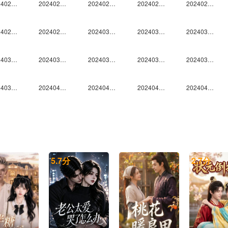
20240207期
20240208期
20240219期
20240220期
20240221期
20240228期
20240229期
20240304期
20240305期
20240306期
20240313期
20240314期
20240318期
20240319期
20240320期
20240327期
20240401期
20240402期
20240403期
20240408期
20240415期
20240416期
20240417期
20240418期
20240430期
240805
20240806
20240808
20240812期
20240813期
5.7
分
2.7
分
20240820期
20240821期
20240822期
20240826期
20240827期
20240903期
20240904期
20240905期
20240906期
20240909期
20240916期
20240917期
20240918期
20240919期
20240920期