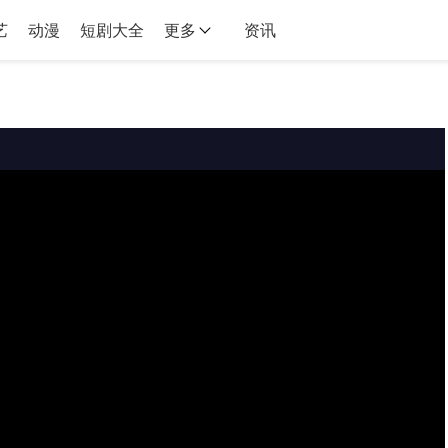
艺
动漫
短剧大全
更多
资讯
20230302期
20230306期
20230307期
20230308期
20230309期
20230316期
20230320期
20230321期
20230322期
20230323期
20230330期
20230403期
20230404期
20230405期
20230406期
20230413期
20230417期
20230418期
20230419期
20230420期
20230427期
20230501期
20230502期
20230503期
20230504期
20230511期
20230515期
20230516期
20230517期
20230518期
20230525期
20230529期
20230530期
20230531期
20230601期
20230608期
20230612期
20230613期
20230614期
20230615期