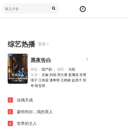
综艺热播
更多
20221012期
弹
黑夜告白
幕
20221017期
颜
类型：
国产剧 ，
地区：
大陆
20221018期
主演：
任敏 刘闯 周大勇 姜珮瑶 宋霄
色
瑛子 江奇霖 潘粤明 王鹤棣 赵虎子 郑
20221019期
奇 陈玺旭
20221020期
佳偶天成
2
20221024期
蒙特利尔，我的美人
3
20221025期
世界的主人
20221026期
4