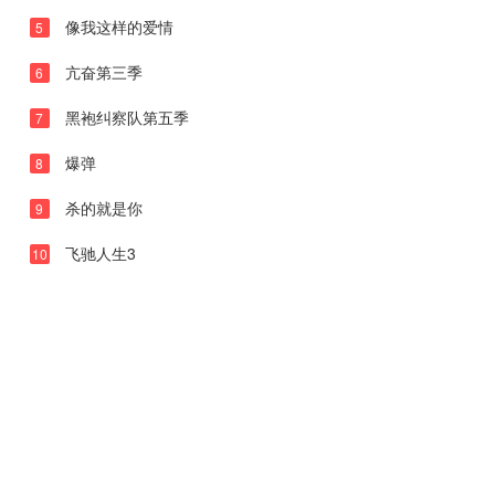
20221027期
像我这样的爱情
5
20221101期
亢奋第三季
6
20221102期
黑袍纠察队第五季
7
20221103期
爆弹
8
20221107期
杀的就是你
9
20221108期
20221109期
飞驰人生3
10
20221110期
20221114期
20221115期
20221116期
20221117期
20221121期