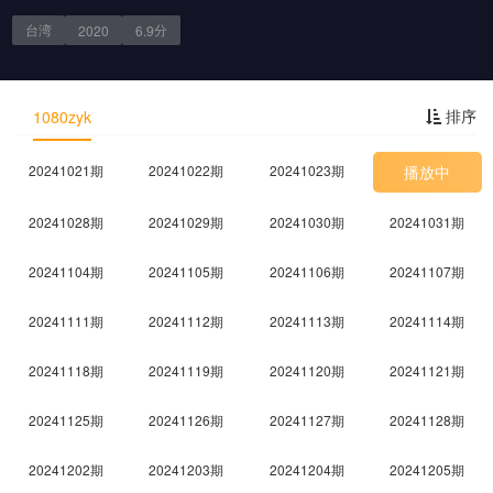
20240930期
20241001期
20241002期
20241003期
台湾
分
2020
6.9
20241007期
20241008期
20241009期
20241010期
剧情简介
排序
1080zyk
20241014期
20241015期
20241016期
20241017期
20241021期
20241022期
20241023期
播放中
20241028期
20241029期
20241030期
20241031期
20241104期
20241105期
20241106期
20241107期
20241111期
20241112期
20241113期
20241114期
20241118期
20241119期
20241120期
20241121期
20241125期
20241126期
20241127期
20241128期
20241202期
20241203期
20241204期
20241205期