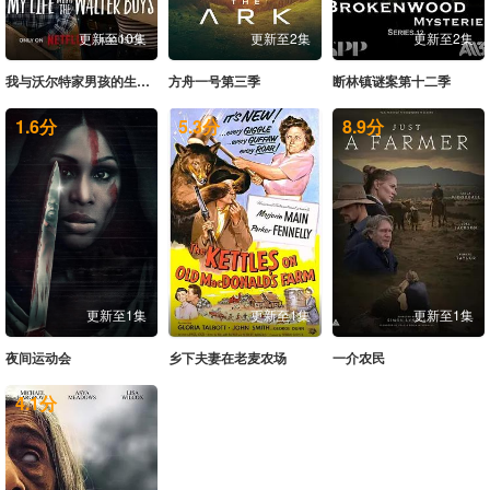
20250226期
20250227期
20250303期
20250304期
更新至10集
更新至2集
更新至2集
20250305期
20250306期
20250310期
20250311期
我与沃尔特家男孩的生活第三季
方舟一号第三季
断林镇谜案第十二季
1.6
分
5.3
分
8.9
分
20250312期
20250313期
20250317期
20250318期
20250319期
20250320期
20250324期
20250325期
20250326期
20250327期
20250331期
20250401期
20250402期
20250403期
20250407期
20250408期
更新至1集
更新至1集
更新至1集
20250409期
20250410期
20250414期
20250415期
夜间运动会
乡下夫妻在老麦农场
一介农民
20250416期
20250417期
20250421期
20250422期
4.1
分
20250423期
20250424期
20250428期
20250429期
20250430期
20250501期
20250505期
20250506期