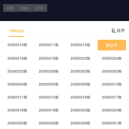
20260120期
20260121期
20260122期
20260126期
台湾
分
2020
3.7
20260127期
20260128期
20260129期
20260202期
剧情简介
排序
1080zyk
20260203期
20260204期
20260205期
20260209期
20260210期
20260211期
20260212期
播放中
20260218期
20260219期
20260223期
20260224期
20260225期
20260226期
20260302期
20260303期
20260304期
20260305期
20260309期
20260310期
20260311期
20260312期
20260316期
20260317期
20260318期
20260319期
20260323期
20260324期
20260325期
20260326期
20260330期
20260331期