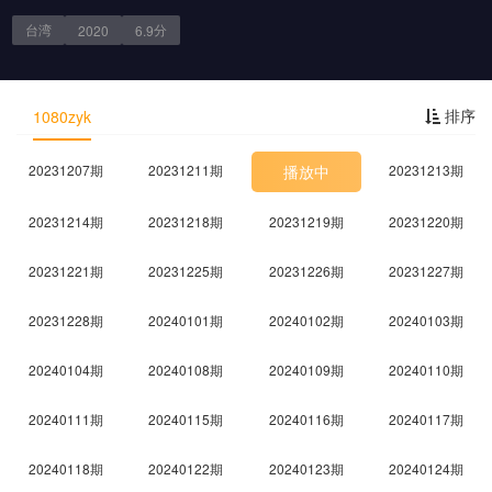
20231116期
20231120期
20231121期
20231122期
台湾
分
2020
6.9
20231123期
20231127期
20231128期
20231129期
剧情简介
排序
1080zyk
20231130期
20231204期
20231205期
20231206期
20231207期
20231211期
播放中
20231213期
20231214期
20231218期
20231219期
20231220期
20231221期
20231225期
20231226期
20231227期
20231228期
20240101期
20240102期
20240103期
20240104期
20240108期
20240109期
20240110期
20240111期
20240115期
20240116期
20240117期
20240118期
20240122期
20240123期
20240124期