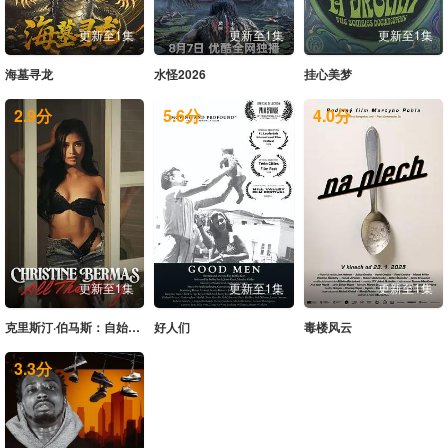
20260120期
20260121期
20260122期
20260126期
更新至1集
更新至1集
更新至1集
20260127期
20260128期
20260129期
20260202期
海墓寻龙
水怪2026
挂心美梦
2.9
分
5.6
分
4.0
分
20260203期
20260204期
20260205期
20260209期
20260210期
20260211期
20260212期
20260216期
20260218期
20260219期
20260223期
20260224期
20260225期
20260226期
20260302期
20260303期
更新至1集
更新至1集
更新至1集
20260304期
20260305期
20260309期
20260310期
克里斯汀·伯马斯：自始至终
好人们
毒楼风云
20260311期
20260312期
20260316期
20260317期
3.3
分
20260318期
20260319期
20260323期
20260324期
20260325期
20260326期
20260330期
20260331期