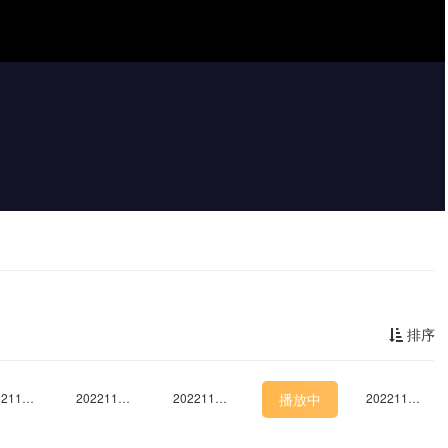
排序
20221019期
20221020期
20221024期
20221025期
20221026期
20221103期
20221107期
20221108期
播放中
20221110期