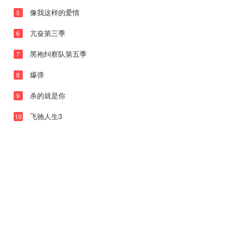
20221027期
像我这样的爱情
5
20221101期
亢奋第三季
6
20221102期
黑袍纠察队第五季
7
20221103期
爆弹
8
20221107期
杀的就是你
9
20221108期
20221109期
飞驰人生3
10
20221110期
20221114期
20221115期
20221116期
20221117期
20221121期