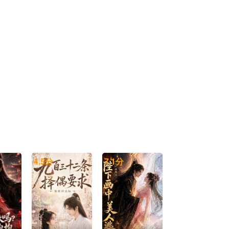
20221213期
20221214期
20221215期
20221219期
20221220期
20221221期
20221222期
20221226期
20221227期
4.5
分
7.1
分
20221228期
20221229期
20230102期