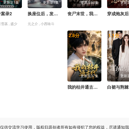
更新至1集
更新至1集
更新至60集
更新
案录2
换座位后，发现身后的男生好像喜欢我
丧尸末世，我觉醒了无限复制异能
20230330期
20230403期
20230404期
20230405期
20230406期
张雪菡 , 盛少
元之介 , 小西咏斗
20230413期
20230417期
20230418期
20230419期
20230420期
2.8
分
1.1
分
20230427期
20230501期
20230502期
20230503期
20230504期
20230511期
20230515期
20230516期
20230517期
20230518期
更新至37集
更新
20230525期
20230529期
20230530期
20230531期
20230601期
我的枯井通古代第二季
白裙与荆棘
20230608期
20230612期
20230613期
20230614期
20230615期
20230622期
20230626期
20230627期
20230628期
20230629期
20230706期
20230710期
20230711期
20230712期
20230713期
仅供交流学习使用，版权归原创者所有如有侵犯了您的权益，尽请通知我