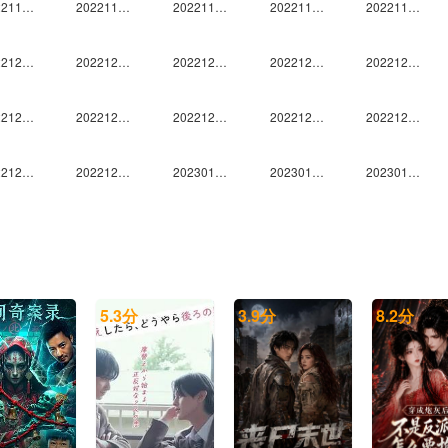
20221117期
20221121期
20221122期
20221123期
20221124期
20221201期
20221205期
20221206期
20221207期
20221208期
20221214期
20221215期
20221219期
20221220期
20221221期
20221228期
20221229期
20230102期
20230103期
20230104期
20230111期
20230112期
20230116期
20230117期
20230118期
20230201期
20230202期
20230206期
20230207期
20230208期
5.3
分
3.9
分
8.2
分
20230216期
20230220期
20230221期
20230222期
20230223期
20230302期
20230306期
20230307期
20230308期
20230309期
20230316期
20230320期
20230321期
20230322期
20230323期