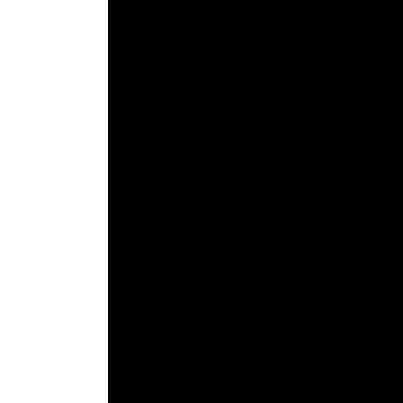
20250618期
20250619期
20250623期
20250702期
20250703期
20250707期
20250716期
20250717期
20250721期
20250730期
20250731期
20250804期
20250814期
20250818期
20250819期
20250828期
20250901期
20250902期
20250911期
20250915期
20250916期
20250925期
20250929期
20250930期