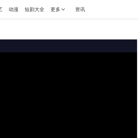
艺
动漫
短剧大全
更多
资讯
20250304期
20250305期
20250306期
20250310期
20250311期
20250318期
20250319期
20250320期
20250324期
20250325期
20250401期
20250402期
20250403期
20250407期
20250408期
20250415期
20250416期
20250417期
20250421期
20250422期
20250429期
20250430期
20250501期
20250505期
20250506期
20250513期
20250514期
20250515期
20250519期
20250520期
20250527期
20250528期
20250529期
20250602期
20250603期
20250610期
20250611期
20250612期
20250616期
20250617期