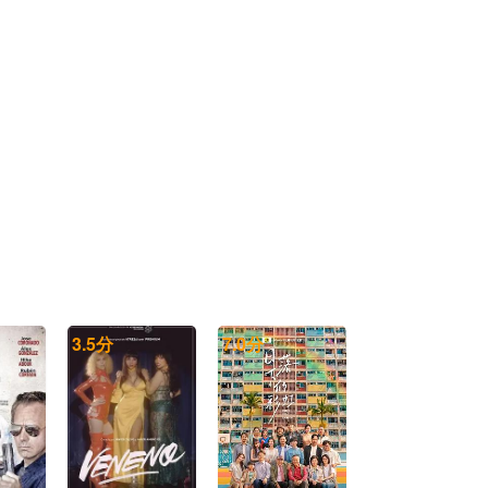
20221213期
20221214期
20221215期
20221219期
20221220期
20221221期
20221222期
20221226期
20221227期
3.5
分
7.0
分
20221228期
20221229期
20230102期