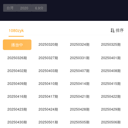
20250226期
20250227期
20250303期
20250304期
台湾
分
2020
6.9
20250305期
20250306期
20250310期
20250311期
剧情简介
排序
1080zyk
20250312期
20250313期
20250317期
20250318期
播放中
20250320期
20250324期
20250325期
20250326期
20250327期
20250331期
20250401期
20250402期
20250403期
20250407期
20250408期
20250409期
20250410期
20250414期
20250415期
20250416期
20250417期
20250421期
20250422期
20250423期
20250424期
20250428期
20250429期
20250430期
20250501期
20250505期
20250506期