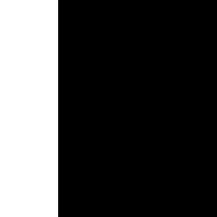
20231026期
20231030期
20231031期
20231109期
20231113期
20231114期
20231123期
20231127期
20231128期
20231207期
20231211期
20231212期
20231221期
20231225期
20231226期
20240104期
20240108期
20240109期
20240118期
20240122期
20240123期
20240201期
20240205期
20240206期