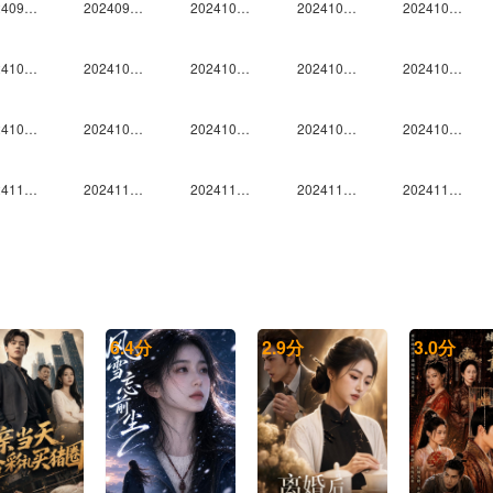
20240926期
20240930期
20241001期
20241002期
20241003期
20241010期
20241014期
20241015期
20241016期
20241017期
20241024期
20241028期
20241029期
20241030期
20241031期
20241107期
20241111期
20241112期
20241113期
20241114期
20241121期
20241125期
20241126期
20241127期
20241128期
20241205期
20241209期
20241210期
20241211期
20241212期
6.4
分
2.9
分
3.0
分
20241219期
20241223期
20241224期
20241225期
20241226期
20250106期
20250107期
20250108期
20250109期
20250113期
20250120期
20250121期
20250122期
20250123期
20250127期