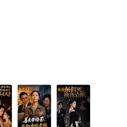
20221213期
20221214期
20221215期
20221219期
20221220期
20221221期
20221222期
20221226期
20221227期
4.1
分
0.5
分
20221228期
20221229期
20230102期