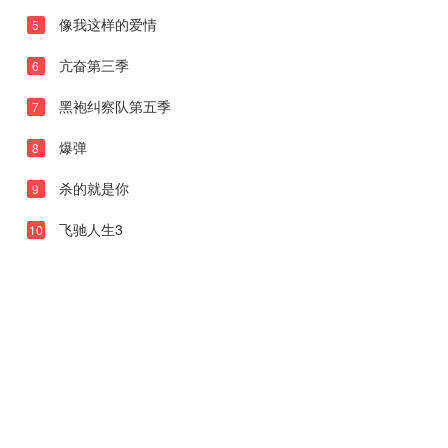
20221027期
像我这样的爱情
5
20221101期
亢奋第三季
6
20221102期
黑袍纠察队第五季
7
20221103期
爆弹
8
20221107期
杀的就是你
9
20221108期
20221109期
飞驰人生3
10
20221110期
20221114期
20221115期
20221116期
20221117期
20221121期