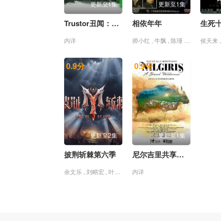
更新至1集
更新至1集
Trustor丑闻：瑞典金融案内幕
相依年年
生死
20260318期
20260319期
20260323期
内详
师小红 , 牛飘 , 陈瑾 , 高明 , 黄涛
20260402期
20260406期
20260407期
0.9
分
0.9
分
20260416期
20260420期
20260421期
20260430期
20260504期
20260505期
20260514期
更新至2集
20260518期
更新至1集
20260519期
披荆斩棘第六季
尼尔吉里共享荒野
20260601期
20260602期
20260603期
余文乐 , 刘畊宏 , 叶润泽 , 唐九洲 , 姚琛 , 孙楠 , 小沈阳 , 张卓尔 , 张彬彬 , 张睿 , 曹骏 , 曾辉 , 李光洁 , 欢子 , 满江 , 王以太 , 王传君 , 王啸坤 , 王赫野 , 管健嘉晨 , 米卡 , 艾热 , 邵兵 , 邵子恒 , 郭晓东 , 阿云嘎 , 陈若轩 , 颜安 , 齐思钧
内详
20260615期
20260616期
20260617期
20260630期
20260701期
20260702期