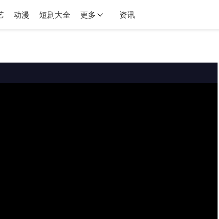
艺
动漫
短剧大全
更多
资讯
20241205期
20241209期
20241210期
20241211期
20241212期
20241219期
20241223期
20241224期
20241225期
20241226期
20250106期
20250107期
20250108期
20250109期
20250113期
20250120期
20250121期
20250122期
20250123期
20250127期
20250203期
20250204期
20250205期
20250210期
20250211期
20250218期
20250219期
20250220期
20250224期
20250225期
20250304期
20250305期
20250306期
20250310期
20250311期
20250318期
20250319期
20250320期
20250324期
20250325期