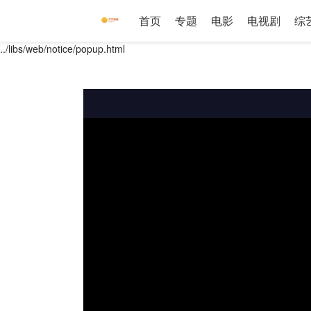
首页
专题
电影
电视剧
综
20241202期
20241203期
20241204期
../libs/web/notice/popup.html
20241216期
20241217期
20241218期
20241230期
20250101期
20250102期
20250114期
20250115期
20250116期
20250128期
20250129期
20250130期
20250212期
20250213期
20250217期
20250226期
20250227期
20250303期
20250312期
20250313期
20250317期