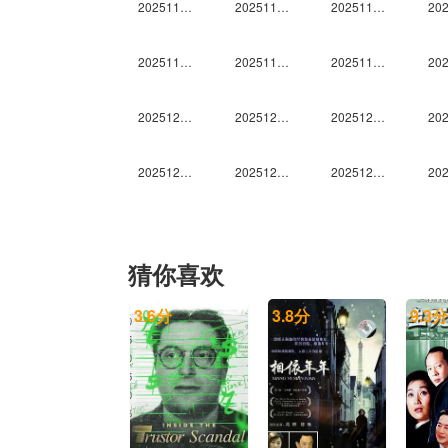
20251106期
20251111期
20251112期
20251124期
20251125期
20251126期
20251208期
20251209期
20251210期
20251223期
20251224期
20251225期
20260106期
20260107期
20260108期
猜你喜欢
20260120期
20260121期
20260122期
3.6
分
3.8
分
9.3
分
20260203期
20260204期
20260205期
20260218期
20260219期
20260223期
20260304期
20260305期
20260309期