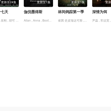
更新至24集
更新至1集
更新至1集
更新
十七天
伽倪墨得斯
林间鸽踪第一季
深情为饵
20260324期
20260325期
20260326期
20260330期
20260331期
侯天来 , 巫刚 , 胡可 , 陈瑾
Allan , Anna , Booth , Brady , Castelblanco , Cody , Craig , Deaton , Doww , Gabbard , Gentry , Gordon , Gregory , Harman , Hensel , J. , Jordan , Lucas , Marissa , Melanie , Pablo , Pete , Rachel , Reyes , Roy , Schlegel , Sibyl , Sofia , Tatiana , Walker , Walters , Whitehead , Wulf , Yepes , Zias , 乔·克里斯特 , 大卫·科恩查内 , 罗宾·莱弗里
崔茜·史皮瑞达可斯 , 库珀·利维 , 瑞恩·诺斯柯特 , 翠西亚·希弗
20260408期
20260409期
20260413期
20260414期
20260415期
20260422期
20260423期
20260427期
20260428期
20260429期
20260506期
20260507期
20260511期
20260512期
20260513期
20260520期
20260521期
20260525期
20260526期
20260527期
20260604期
20260608期
20260609期
20260610期
20260611期
20260618期
20260622期
20260623期
20260624期
20260625期
20260706期
20260707期
20260708期
20260713期
20260714期